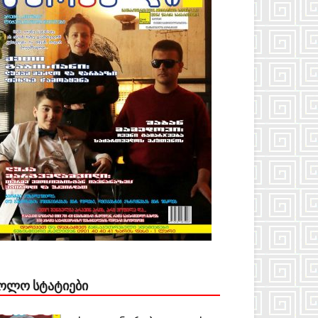
ᲝᲚᲝ ᲡᲢᲐᲢᲘᲔᲑᲘ