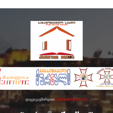
დაგვიკავშირდით:
contact@qelite.info