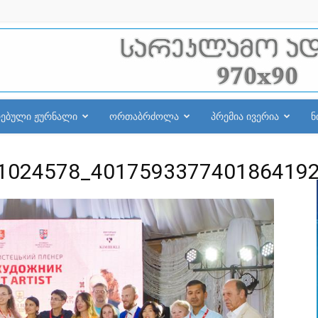
რებული ჟურნალი
ორთაბრძოლა
პრემია ივერია
ნ
1024578_401759337740186419