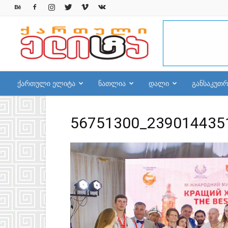
qelite.info
ქართული ელიტა
ნათლია
დალი
განსაკუთ
56751300_239014435