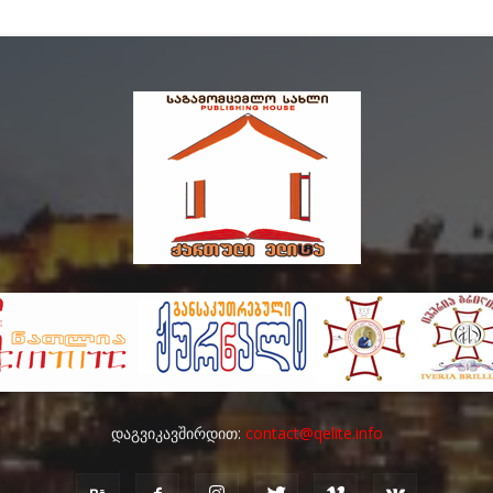
დაგვიკავშირდით:
contact@qelite.info