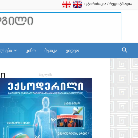
ავტორიზაცია / რეგისტრაცია
იუსები
კინო
მუსიკა
ვიდეო
_n
- რეკლამა -