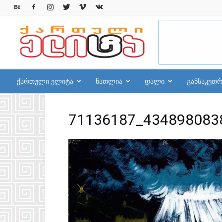
qelite.info
ქართული ელიტა
ნათლია
დალი
განსაკუთ
71136187_434898083