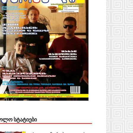
ᲝᲚᲝ ᲡᲢᲐᲢᲘᲔᲑᲘ