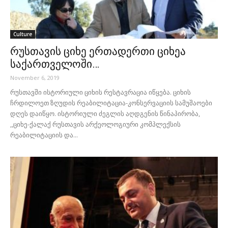
Culture
რუსთავის ციხე ერთადერთი ციხეა
საქართველოში…
November 6, 2019
რუსთავში ისტორიული ციხის რესტავრაცია იწყება. ციხის
ჩრდილოეთ ზღუდის რეაბილიტაცია-კონსერვაციის სამუშაოები
დღეს დაიწყო. ისტორიული ძეგლის აღდგენის წინაპირობა,
,,ციხე-ქალაქ რუსთავის არქეოლოგიური კომპლექსის
რეაბილიტაციის და...