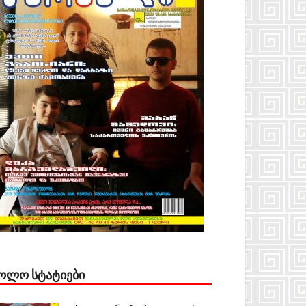
ᲝᲚᲝ ᲡᲢᲐᲢᲘᲔᲑᲘ