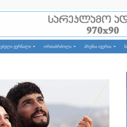
რებული ჟურნალი
ორთაბრძოლა
პრემია ივერია
ნ