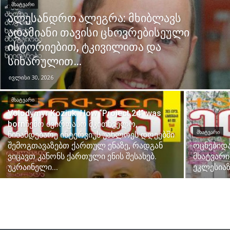
ᲛᲮᲐᲢᲕᲐᲠᲘ
ალესანდრო ალეგრა: მხიბლავს
ადამიანი თავისი ცხოვრებისეული
ისტორიებით, ტკივილითა და
სიხარულით…
ივლისი 30, 2026
ᲛᲮᲐᲢᲕᲐᲠᲘ
Volodymyr Koziuk: How “Project 24” was
bornჩემო ძვირფასო მკითხველო,
ᲛᲮᲐᲢᲕᲐᲠᲘ
წინამდებარე ინტერვიუს უახლოეს დღეებში
შემოგთავაზებთ ქართულ ენაზე, რადგან
ოცნებიდ
ვიცავთ კანონს ქართული ენის შესახებ.
მხატვარი
უკრაინელი...
ეკლესიაზ