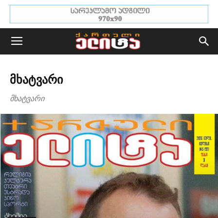
ᲛᲮᲐᲢᲕᲐᲠᲘ
მხატვარი