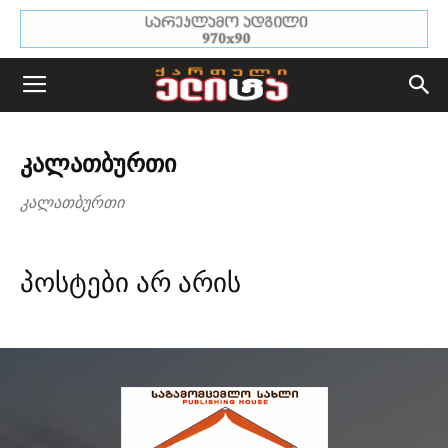
ᲙᲐᲚᲐᲗᲑᲣᲠᲗᲘ
კალათბურთი
პოსტები არ არის