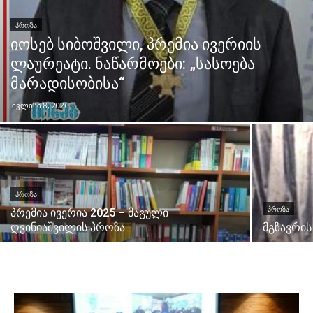
ᲞᲠᲝᲖᲐ
იოსებ სიბოშვილი, პრემია ივერიის
ლაურეატი. ნაწარმოები: „სასოება
მარადისობისა“
ივლისი 8, 2026
ᲞᲠᲝᲖᲐ
ᲞᲠᲝᲖᲐ
პრემია ივერია 2025 – მაგული
ღვინიაშვილის პროზა
მგზავრის