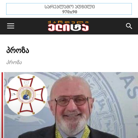
ᲞᲠᲝᲖᲐ
პროზა