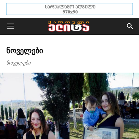
ᲜᲝᲕᲔᲚᲔᲑᲘ
ნოველები