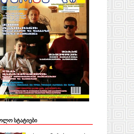
ᲝᲚᲝ ᲡᲢᲐᲢᲘᲔᲑᲘ