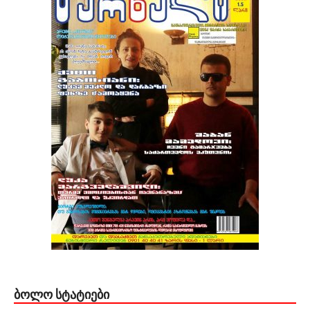
ᲑᲝᲚᲝ ᲡᲢᲐᲢᲘᲔᲑᲘ