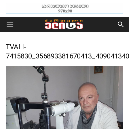
TVALI-
7415830_356893381670413_40904134