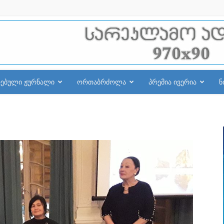
რებული ჟურნალი
ორთაბრძოლა
პრემია ივერია
ნ