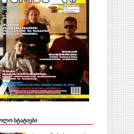
ᲝᲚᲝ ᲡᲢᲐᲢᲘᲔᲑᲘ