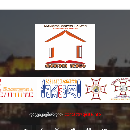
დაგვიკავშირდით:
contact@qelite.info