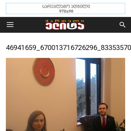
46941659_670013716726296_8335357