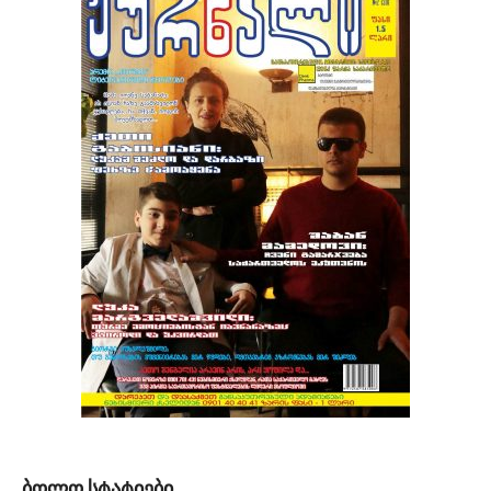
ᲑᲝᲚᲝ ᲡᲢᲐᲢᲘᲔᲑᲘ