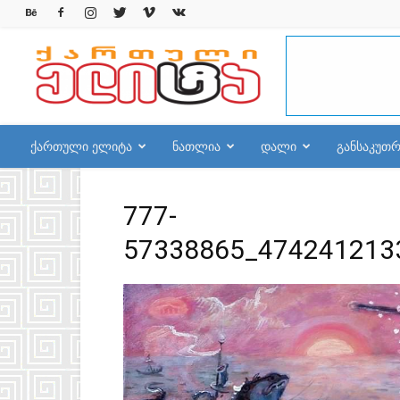
qelite.info
ქართული ელიტა
ნათლია
დალი
განსაკუთ
777-
57338865_474241213