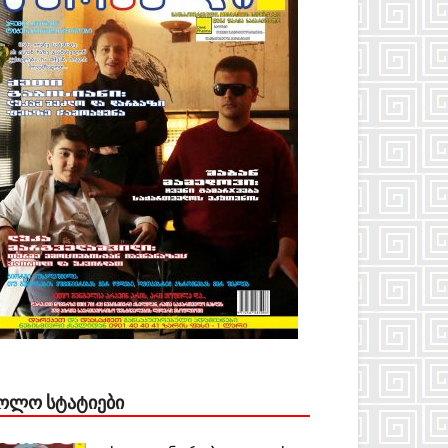
ᲝᲚᲝ ᲡᲢᲐᲢᲘᲔᲑᲘ