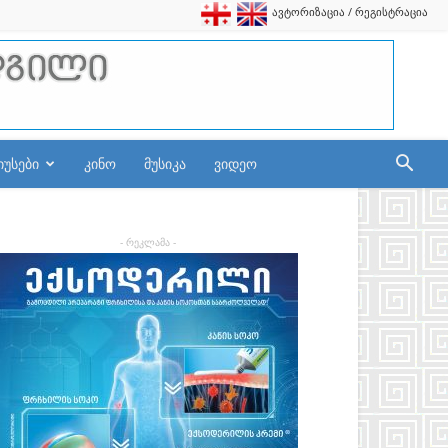
ავტორიზაცია / რეგისტრაცია
იუსები
კინო
მუსიკა
ვიდეო
- რეკლამა -
_n