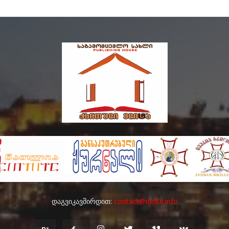
დაგვიკავშირდით:
contact@qelite.info