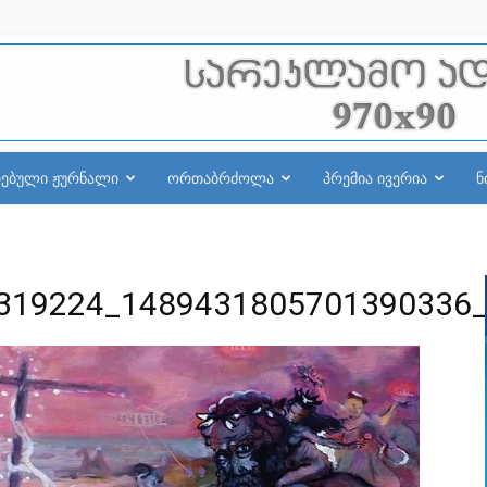
რებული ჟურნალი
ორთაბრძოლა
პრემია ივერია
ნ
319224_1489431805701390336