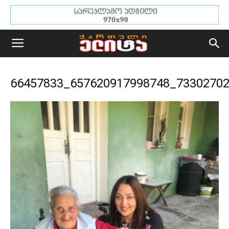
66457833_657620917998748_7330270