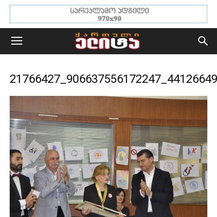
21766427_906637556172247_4412664