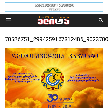
70526751_2994259167312486_902370