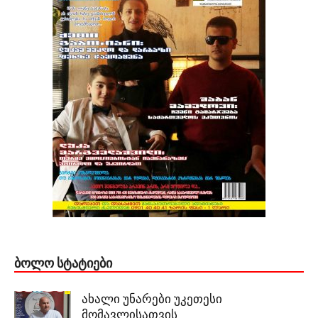
ᲑᲝᲚᲝ ᲡᲢᲐᲢᲘᲔᲑᲘ
ახალი უნარები უკეთესი
მომავლისათვის