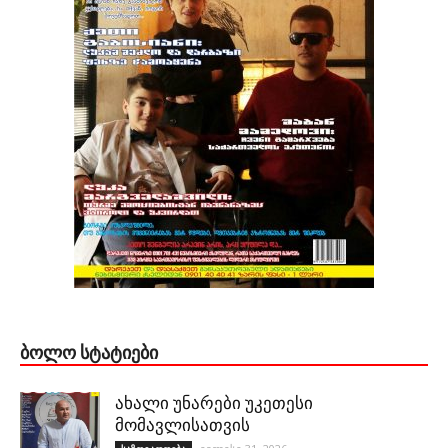
ᲑᲝᲚᲝ ᲡᲢᲐᲢᲘᲔᲑᲘ
ახალი უნარები უკეთესი
მომავლისათვის