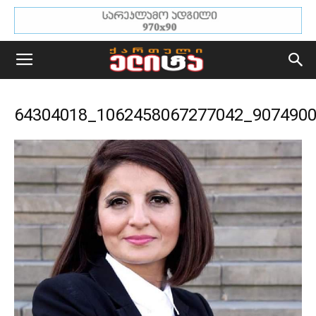
64304018_1062458067277042_907490