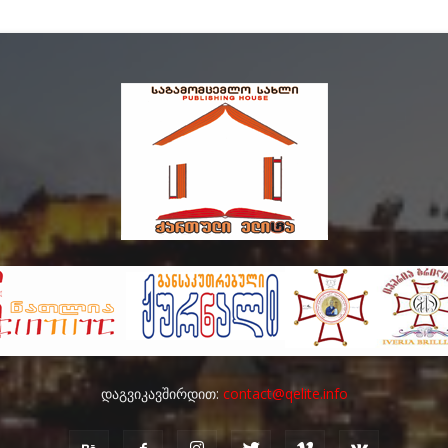
დაგვიკავშირდით:
contact@qelite.info