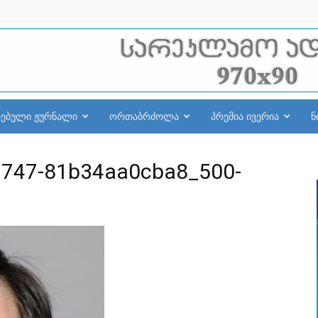
რებული ჟურნალი
ორთაბრძოლა
პრემია ივერია
ნ
9747-81b34aa0cba8_500-