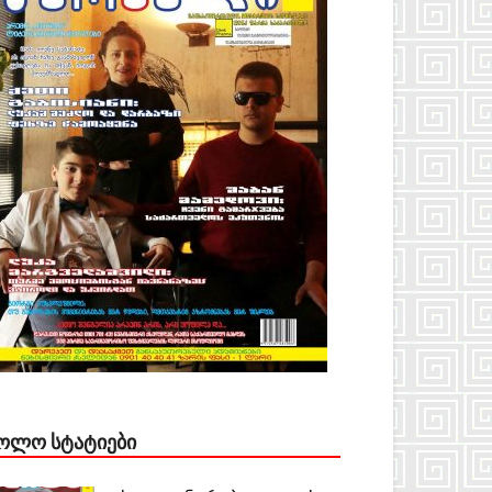
ᲝᲚᲝ ᲡᲢᲐᲢᲘᲔᲑᲘ