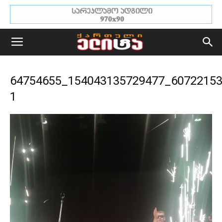
64754655_154043135729477_60722153
1