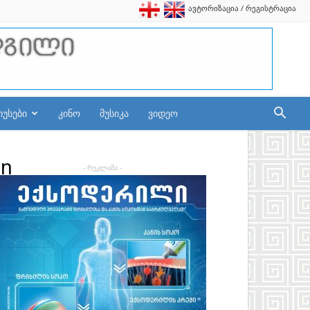
ავტორიზაცია / რეგისტრაცია
იუსები
კინო
მუსიკა
ვიდეო
_n
- რეკლამა -