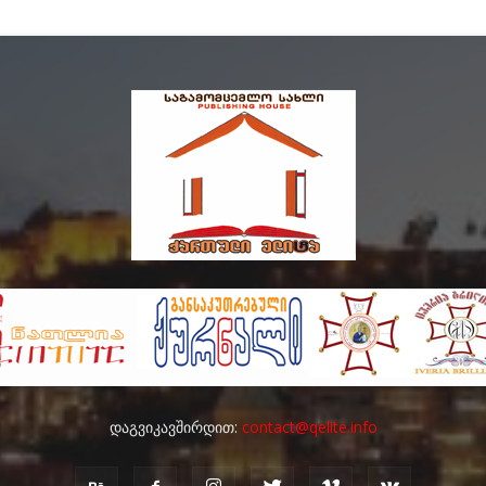
დაგვიკავშირდით:
contact@qelite.info