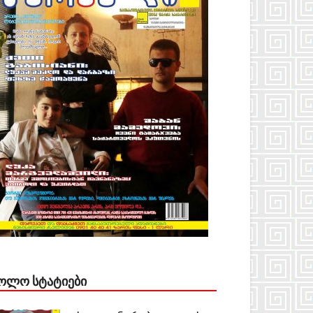
ᲝᲚᲝ ᲡᲢᲐᲢᲘᲔᲑᲘ