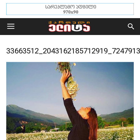
33663512_2043162185712919_724791