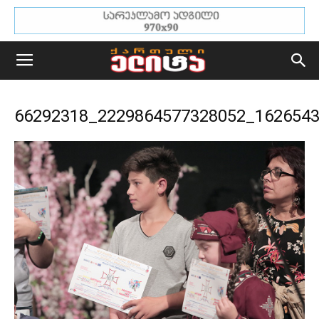
66292318_2229864577328052_162654