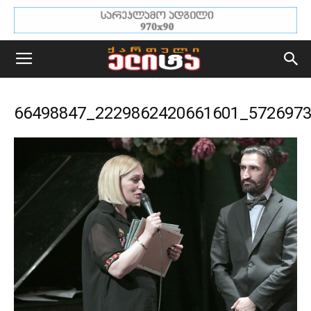
66498847_2229862420661601_572697