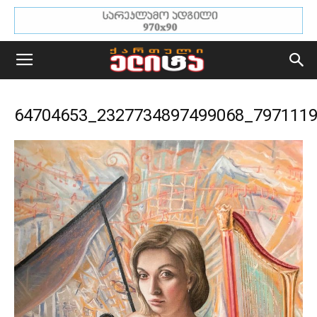
64704653_2327734897499068_797111