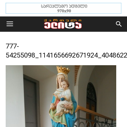
777-
54255098_1141656692671924_404862