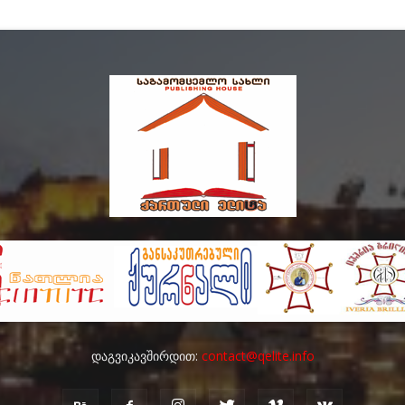
დაგვიკავშირდით:
contact@qelite.info