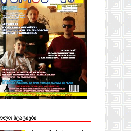
ᲝᲚᲝ ᲡᲢᲐᲢᲘᲔᲑᲘ