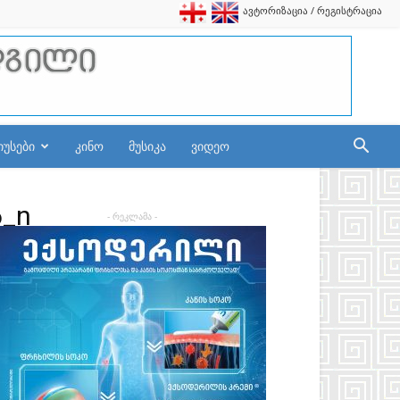
ავტორიზაცია / რეგისტრაცია
იუსები
კინო
მუსიკა
ვიდეო
6_n
- რეკლამა -