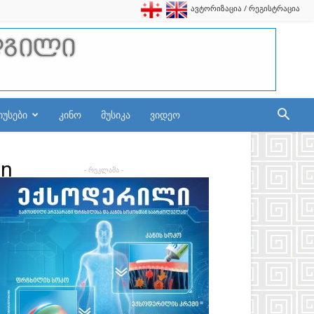
ავტორიზაცია / რეგისტრაცია
იუსები
კინო
მუსიკა
ვიდეო
_n
- რეკლამა -