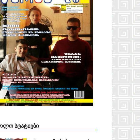
ᲝᲚᲝ ᲡᲢᲐᲢᲘᲔᲑᲘ