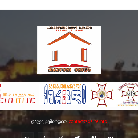
დაგვიკავშირდით:
contact@qelite.info