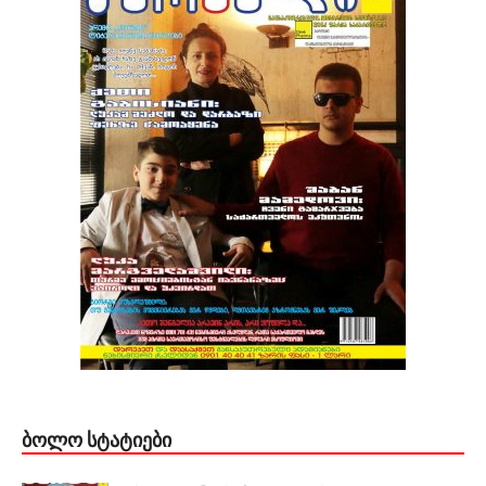
ᲑᲝᲚᲝ ᲡᲢᲐᲢᲘᲔᲑᲘ