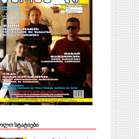
ᲝᲚᲝ ᲡᲢᲐᲢᲘᲔᲑᲘ