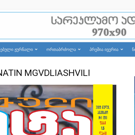
რებული ჟურნალი
ორთაბრძოლა
პრემია ივერია
ნ
INATIN MGVDLIASHVILI