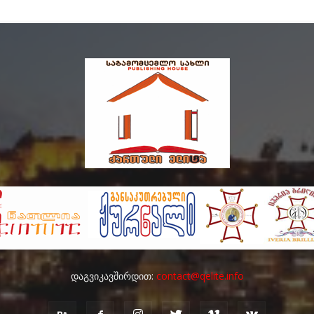
დაგვიკავშირდით:
contact@qelite.info