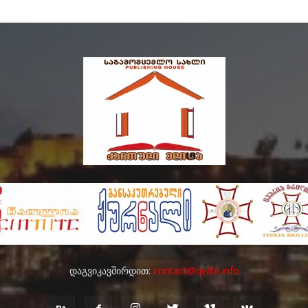
დაგვიკავშირდით:
contact@qelite.info