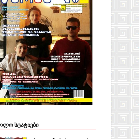
ᲝᲚᲝ ᲡᲢᲐᲢᲘᲔᲑᲘ