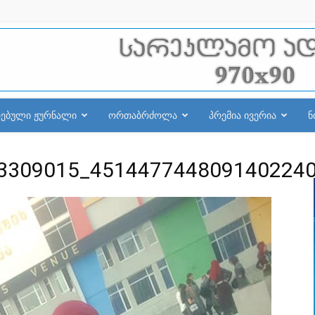
რებული ჟურნალი
ორთაბრძოლა
პრემია ივერია
ნ
3309015_451447744809140224