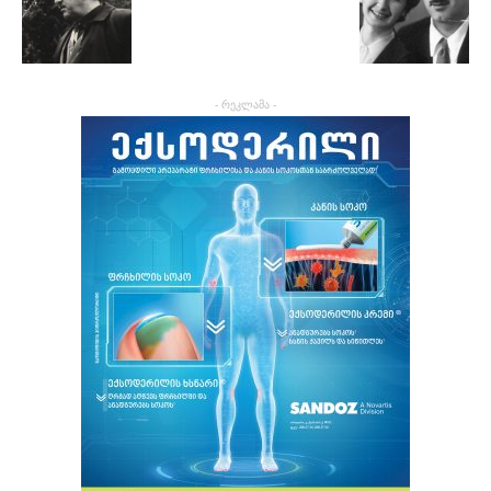
- რეკლამა -