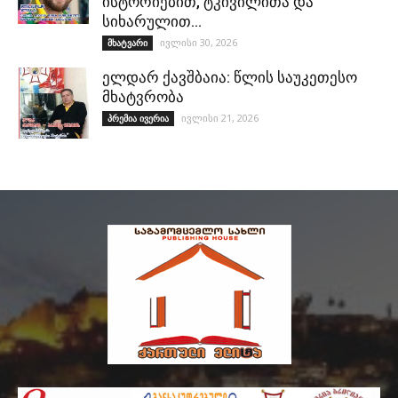
ისტორიებით, ტკივილითა და
სიხარულით…
ივლისი 30, 2026
მხატვარი
ელდარ ქავშბაია: წლის საუკეთესო
მხატვრობა
ივლისი 21, 2026
პრემია ივერია