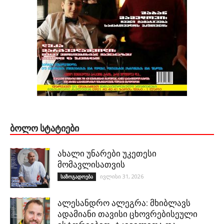
ᲑᲝᲚᲝ ᲡᲢᲐᲢᲘᲔᲑᲘ
ახალი უნარები უკეთესი
მომავლისათვის
ივლისი 31, 2026
საზოგადოება
ალესანდრო ალეგრა: მხიბლავს
ადამიანი თავისი ცხოვრებისეული