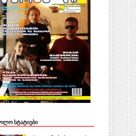
ᲝᲚᲝ ᲡᲢᲐᲢᲘᲔᲑᲘ