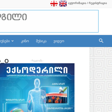
ავტორიზაცია / რეგისტრაცია
იუსები
კინო
მუსიკა
ვიდეო
6_o
- რეკლამა -