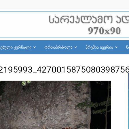
რებული ჟურნალი
ორთაბრძოლა
პრემია ივერია
ნ
2195993_427001587508039875