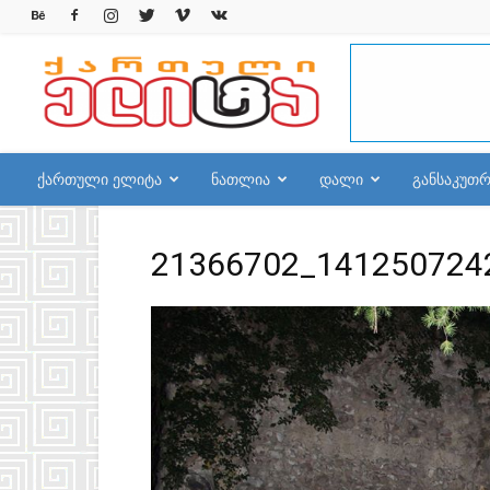
qelite.info
ქართული ელიტა
ნათლია
დალი
განსაკუთ
21366702_141250724