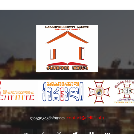
დაგვიკავშირდით:
contact@qelite.info