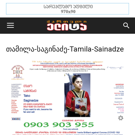
თამილა-საგინაძე-Tamila-Sainadze