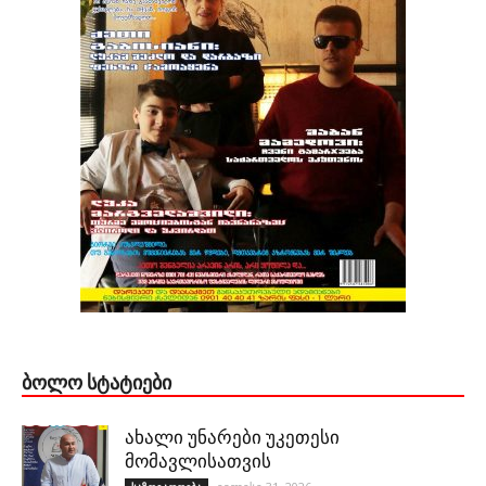
ᲑᲝᲚᲝ ᲡᲢᲐᲢᲘᲔᲑᲘ
ახალი უნარები უკეთესი
მომავლისათვის