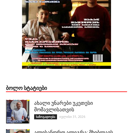
ᲑᲝᲚᲝ ᲡᲢᲐᲢᲘᲔᲑᲘ
ახალი უნარები უკეთესი
მომავლისათვის
ივლისი 31, 2026
საზოგადოება
ალესანდრო ალეგრა: მხიბლავს