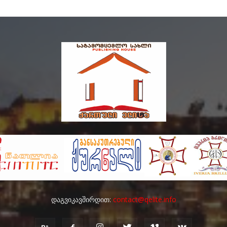
დაგვიკავშირდით:
contact@qelite.info