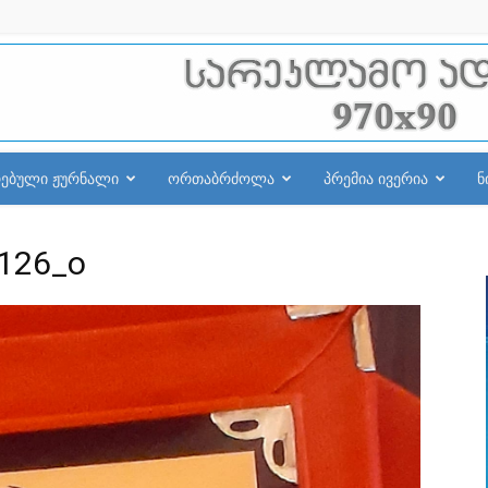
რებული ჟურნალი
ორთაბრძოლა
პრემია ივერია
ნ
-126_o