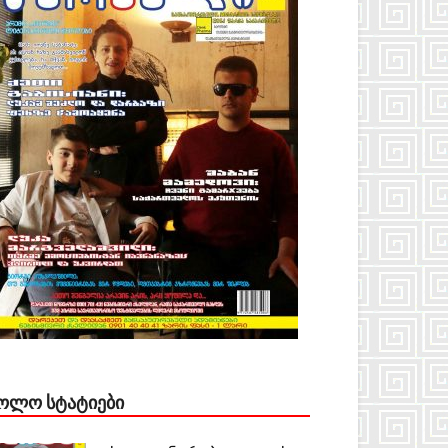
ᲝᲚᲝ ᲡᲢᲐᲢᲘᲔᲑᲘ