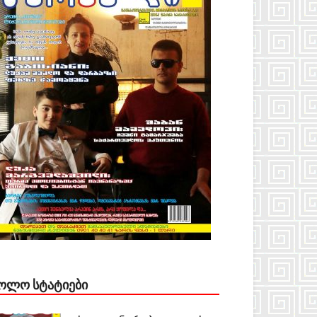
ᲝᲚᲝ ᲡᲢᲐᲢᲘᲔᲑᲘ