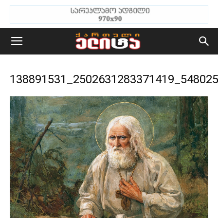
138891531_2502631283371419_54802