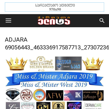
ADJARA
69056443_463336917587713_2730723