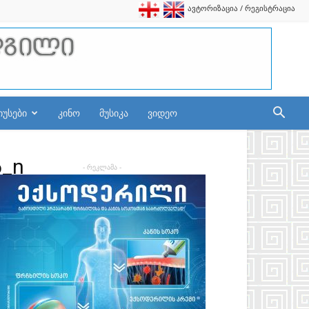
ავტორიზაცია / რეგისტრაცია
იუსები
კინო
მუსიკა
ვიდეო
6_n
- რეკლამა -