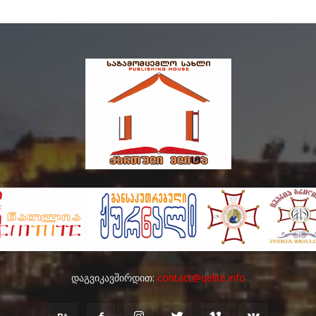
დაგვიკავშირდით:
contact@qelite.info