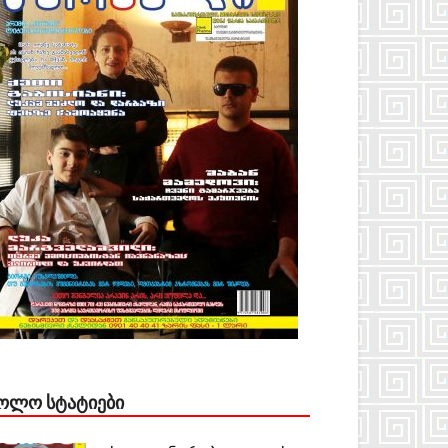
ᲝᲚᲝ ᲡᲢᲐᲢᲘᲔᲑᲘ