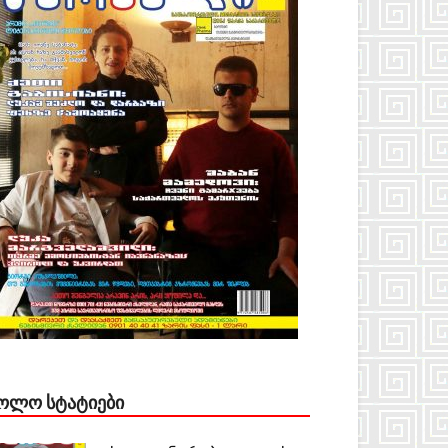
ᲝᲚᲝ ᲡᲢᲐᲢᲘᲔᲑᲘ