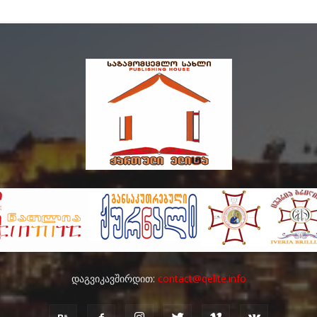
დაგვიკავშირდით:
contact@qelite.info