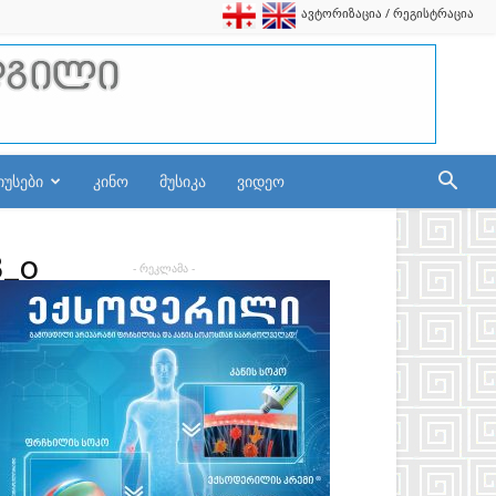
ავტორიზაცია / რეგისტრაცია
იუსები
კინო
მუსიკა
ვიდეო
8_o
- რეკლამა -