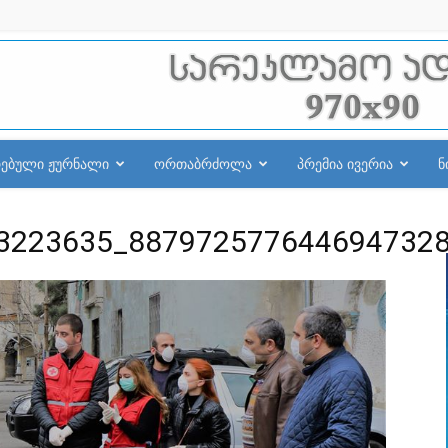
რებული ჟურნალი
ორთაბრძოლა
პრემია ივერია
ნ
3223635_887972577644694732