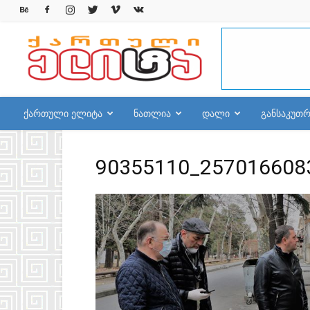
qelite.info
ქართული ელიტა
ნათლია
დალი
განსაკუთ
90355110_257016608