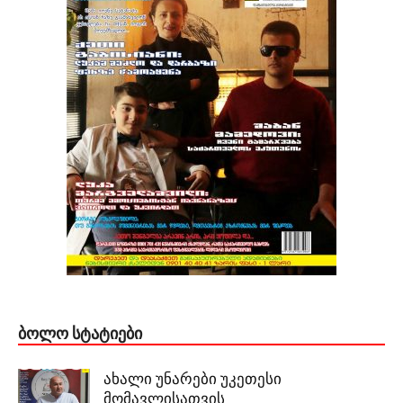
ᲑᲝᲚᲝ ᲡᲢᲐᲢᲘᲔᲑᲘ
ახალი უნარები უკეთესი
მომავლისათვის