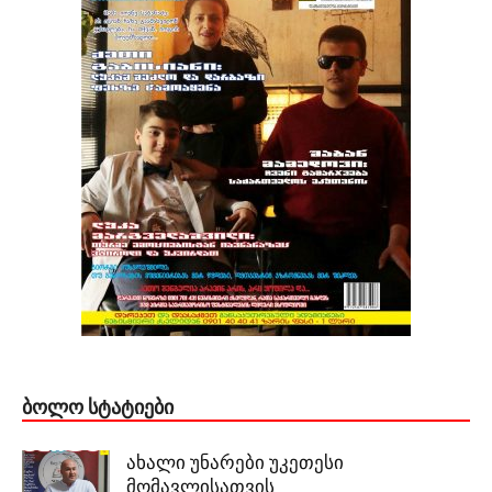
ᲑᲝᲚᲝ ᲡᲢᲐᲢᲘᲔᲑᲘ
ახალი უნარები უკეთესი
მომავლისათვის