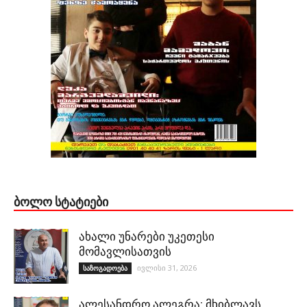
ᲑᲝᲚᲝ ᲡᲢᲐᲢᲘᲔᲑᲘ
ახალი უნარები უკეთესი
მომავლისათვის
ივლისი 31, 2026
საზოგადოება
ალესანდრო ალეგრა: მხიბლავს