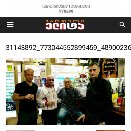
31143892_773044552899459_4890023