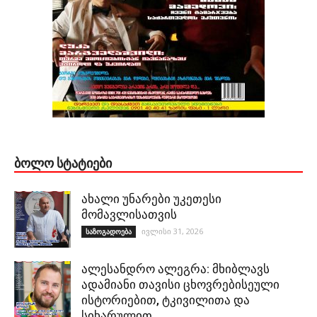
ᲑᲝᲚᲝ ᲡᲢᲐᲢᲘᲔᲑᲘ
ახალი უნარები უკეთესი
მომავლისათვის
ივლისი 31, 2026
საზოგადოება
ალესანდრო ალეგრა: მხიბლავს
ადამიანი თავისი ცხოვრებისეული
ისტორიებით, ტკივილითა და
სიხარულით…