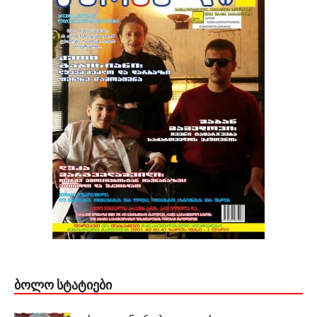
ᲑᲝᲚᲝ ᲡᲢᲐᲢᲘᲔᲑᲘ