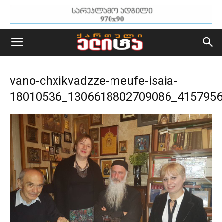
vano-chxikvadzze-meufe-isaia-
18010536_1306618802709086_415795