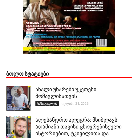
ᲑᲝᲚᲝ ᲡᲢᲐᲢᲘᲔᲑᲘ
ახალი უნარები უკეთესი
მომავლისათვის
ივლისი 31, 2026
საზოგადოება
ალესანდრო ალეგრა: მხიბლავს
ადამიანი თავისი ცხოვრებისეული
ისტორიებით, ტკივილითა და