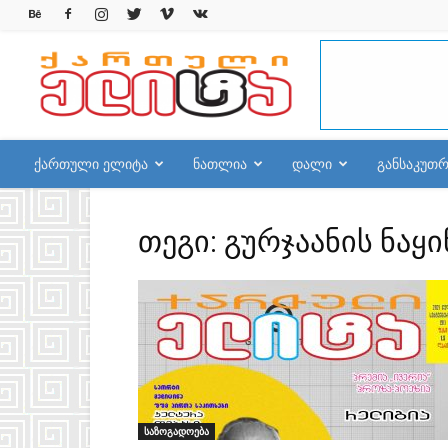
qelite.info
ქართული ელიტა
ნათლია
დალი
განსაკუთ
თეგი: გურჯაანის ნაყი
საზოგადოება