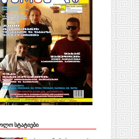
ᲝᲚᲝ ᲡᲢᲐᲢᲘᲔᲑᲘ