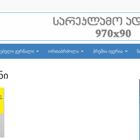
რებული ჟურნალი
ორთაბრძოლა
პრემია ივერია
ნ
ნი