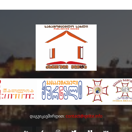
დაგვიკავშირდით:
contact@qelite.info